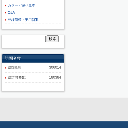
カラー・塗り見本
Q&A
登録商標・実用新案
訪問者数
総閲覧数:
306014
総訪問者数:
180384