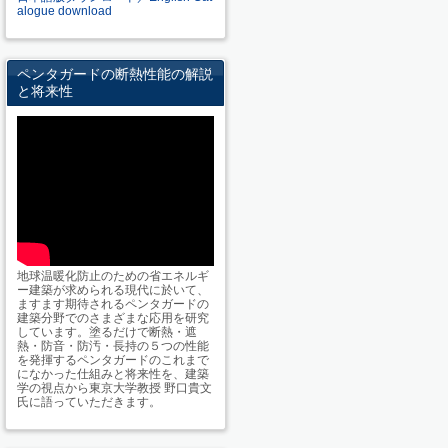
alogue download
ペンタガードの断熱性能の解説
と将来性
地球温暖化防止のための省エネルギ
ー建築が求められる現代に於いて、
ますます期待されるペンタガードの
建築分野でのさまざまな応用を研究
しています。塗るだけで断熱・遮
熱・防音・防汚・長持の５つの性能
を発揮するペンタガードのこれまで
になかった仕組みと将来性を、建築
学の視点から東京大学教授 野口貴文
氏に語っていただきます。