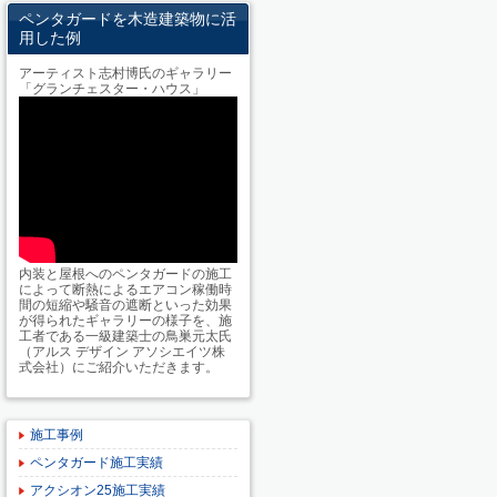
ペンタガードを木造建築物に活
用した例
アーティスト志村博氏のギャラリー
「グランチェスター・ハウス」
内装と屋根へのペンタガードの施工
によって断熱によるエアコン稼働時
間の短縮や騒音の遮断といった効果
が得られたギャラリーの様子を、施
工者である一級建築士の鳥巣元太氏
（アルス デザイン アソシエイツ株
式会社）にご紹介いただきます。
施工事例
ペンタガード施工実績
アクシオン25施工実績