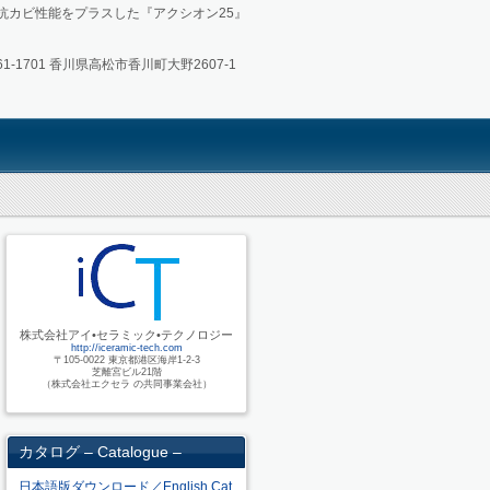
抗カビ性能をプラスした『アクシオン25』
1-1701 香川県高松市香川町大野2607-1
株式会社アイ•セラミック•テクノロジー
http://iceramic-tech.com
〒105-0022 東京都港区海岸1-2-3
芝離宮ビル21階
（株式会社エクセラ の共同事業会社）
カタログ – Catalogue –
日本語版ダウンロード／English Cat